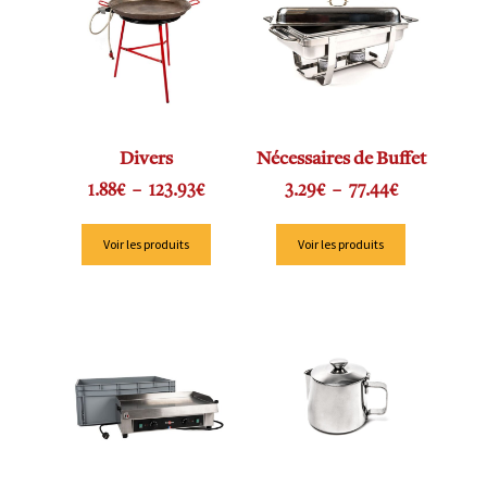
Divers
Nécessaires de Buffet
1.88
€
–
123.93
€
3.29
€
–
77.44
€
Voir les produits
Voir les produits