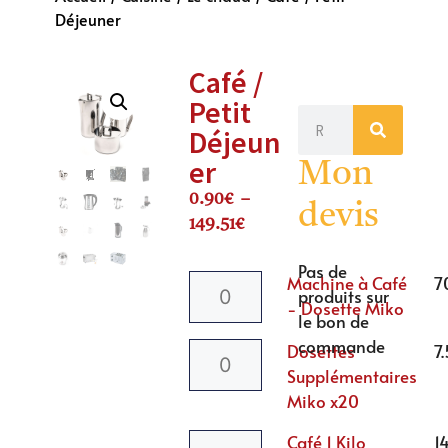
Déjeuner
Café /
Petit
Déjeun
er
Mon
0.90
€
–
devis
149.51
€
Pas de
Machine à Café
7
produits sur
- Dosette Miko
le bon de
commande
Dosettes
7
Supplémentaires
Miko x20
Café 1 Kilo
1