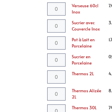
Verseuse 60cl
7
Inox
Sucrier avec
3.
Couvercle Inox
Pot à Lait en
1.
Porcelaine
Sucrier en
0
Porcelaine
Thermos 2L
4
Thermos Alizée
8
2L
Thermos 30L
7