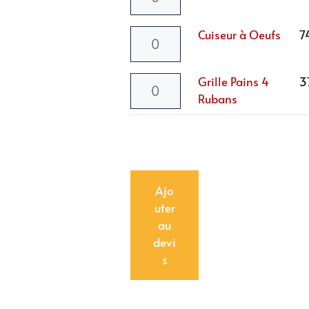
Cuiseur à Oeufs
7
Grille Pains 4
37
Rubans
Ajo
uter
au
devi
s