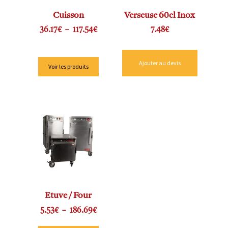
Cuisson
Verseuse 60cl Inox
36.17
€
–
117.54
€
7.48
€
Ajouter au devis
Voir les produits
Etuve / Four
5.53
€
–
186.69
€