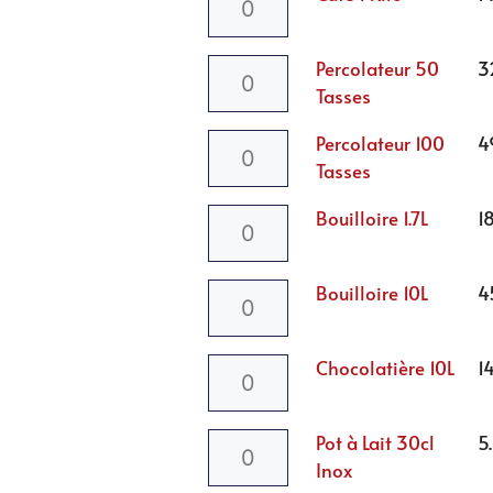
Percolateur 50
3
Tasses
Percolateur 100
4
Tasses
Bouilloire 1.7L
1
Bouilloire 10L
4
Chocolatière 10L
1
Pot à Lait 30cl
5
Inox