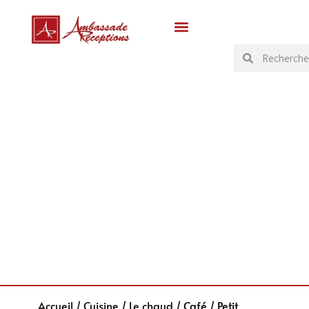
Accueil
/
Cuisine
/
Le chaud
/ Café / Petit