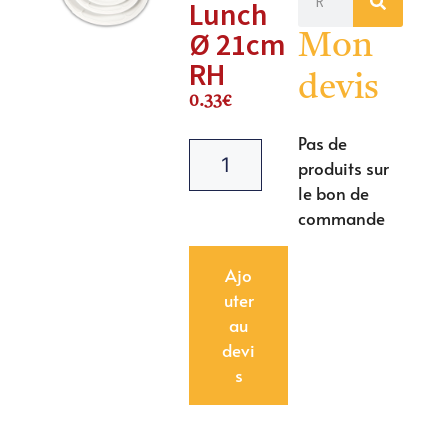
Lunch
Ø 21cm
Mon
RH
devis
0.33
€
Pas de
produits sur
le bon de
commande
Ajo
uter
au
devi
s