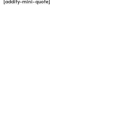
[addify-mini-quote]