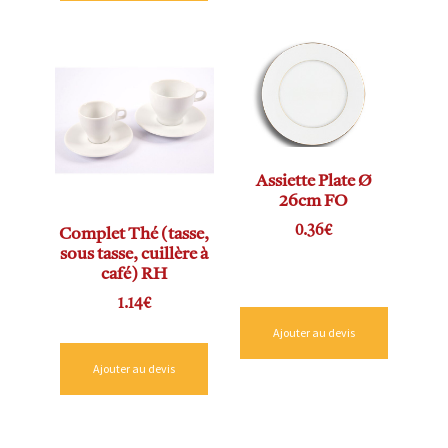
Assiette Plate Ø
26cm FO
0.36
€
Complet Thé (tasse,
sous tasse, cuillère à
café) RH
1.14
€
Ajouter au devis
Ajouter au devis