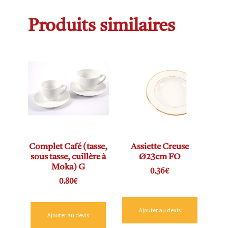
Produits similaires
Complet Café (tasse,
Assiette Creuse
sous tasse, cuillère à
Ø23cm FO
Moka) G
0.36
€
0.80
€
Ajouter au devis
Ajouter au devis