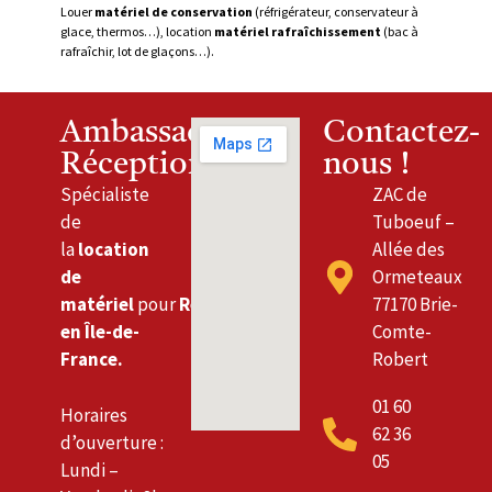
Louer
matériel de conservation
(réfrigérateur, conservateur à
glace, thermos…), location
matériel rafraîchissement
(bac à
rafraîchir, lot de glaçons…).
Ambassade
Contactez-
Réceptions
nous !
Spécialiste
ZAC de
de
Tuboeuf –
la
location
Allée des
de
Ormeteaux
matériel
pour
Réceptions
77170 Brie-
en Île-de-
Comte-
France.
Robert
01 60
Horaires
62 36
d’ouverture :
05
Lundi –