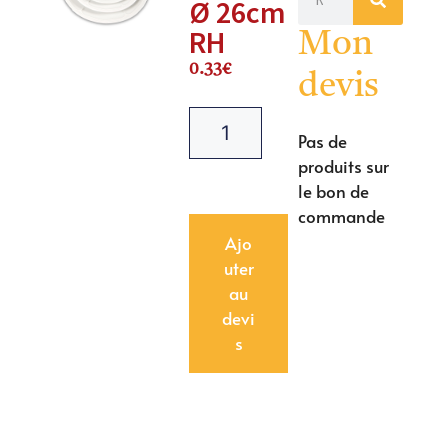
Ø 26cm
RH
Mon
0.33
€
devis
Pas de
produits sur
le bon de
commande
Ajo
uter
au
devi
s