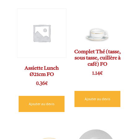
Complet Thé (tasse,
sous tasse, cuillère à
café) FO
Assiette Lunch
1.14
€
Ø21cm FO
0.36
€
Ajouter au devis
Ajouter au devis