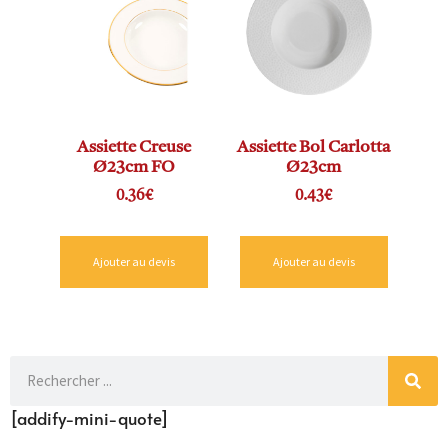
Assiette Creuse
Assiette Bol Carlotta
Ø23cm FO
Ø23cm
0.36
€
0.43
€
Ajouter au devis
Ajouter au devis
[addify-mini-quote]