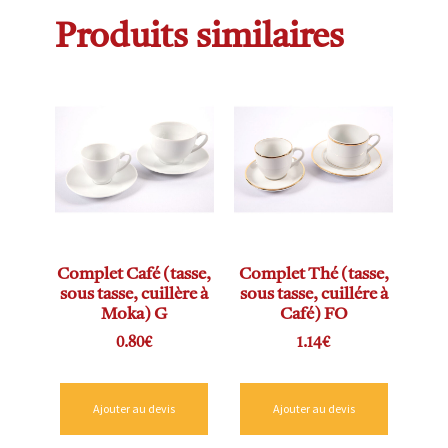
Produits similaires
Complet Café (tasse,
Complet Thé (tasse,
sous tasse, cuillère à
sous tasse, cuillére à
Moka) G
Café) FO
0.80
€
1.14
€
Ajouter au devis
Ajouter au devis