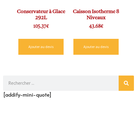
Conservateur à Glace
Caisson Isotherme 8
292L
Niveaux
105.37
€
43.68
€
Ajouter au devis
Ajouter au devis
[addify-mini-quote]