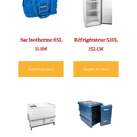
Sac Isotherme 65L
Réfrigérateur 520L
11.16
€
152.13
€
Ajouter au devis
Ajouter au devis