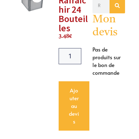
hir 24
Bouteil
Mon
les
devis
3.48
€
Pas de
produits sur
le bon de
commande
Ajo
uter
au
devi
s