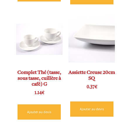
Complet Thé (tasse,
Assiette Creuse 20cm
sous tasse, cuillère à
SQ
café) G
0.37
€
1.14
€
Ajouter au devis
Ajouter au devis