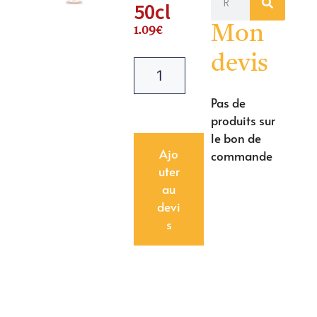
50cl
Mon
1.09
€
devis
Pas de
produits sur
le bon de
Ajo
commande
uter
au
devi
s