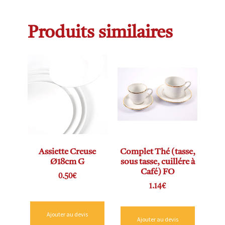
Produits similaires
Assiette Creuse
Complet Thé (tasse,
Ø18cm G
sous tasse, cuillére à
Café) FO
0.50
€
1.14
€
Ajouter au devis
Ajouter au devis