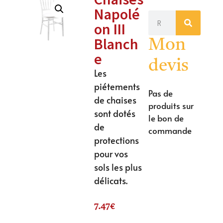
Napolé
on III
Blanch
Mon
e
devis
Les
piétements
Pas de
de chaises
produits sur
sont dotés
le bon de
de
commande
protections
pour vos
sols les plus
délicats.
7.47
€