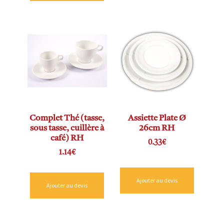
Complet Thé (tasse,
Assiette Plate Ø
sous tasse, cuillère à
26cm RH
café) RH
0.33
€
1.14
€
Ajouter au devis
Ajouter au devis