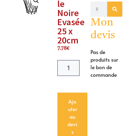
le
Noire
Evasée
Mon
25 x
devis
20cm
7.78
€
Pas de
produits sur
le bon de
commande
Ajo
uter
au
devi
s