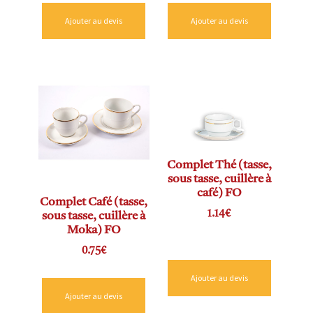
Ajouter au devis
Ajouter au devis
Complet Thé (tasse,
sous tasse, cuillère à
café) FO
Complet Café (tasse,
1.14
€
sous tasse, cuillère à
Moka) FO
0.75
€
Ajouter au devis
Ajouter au devis