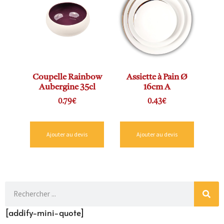
Coupelle Rainbow
Assiette à Pain Ø
Aubergine 35cl
16cm A
0.79
€
0.43
€
Ajouter au devis
Ajouter au devis
[addify-mini-quote]