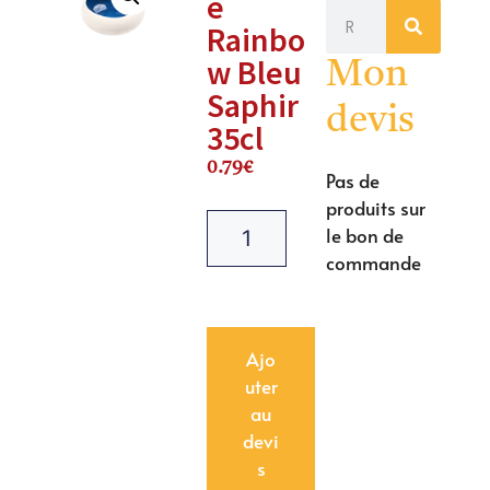
e
Rainbo
w Bleu
Mon
Saphir
devis
35cl
0.79
€
Pas de
produits sur
le bon de
commande
Ajo
uter
au
devi
s