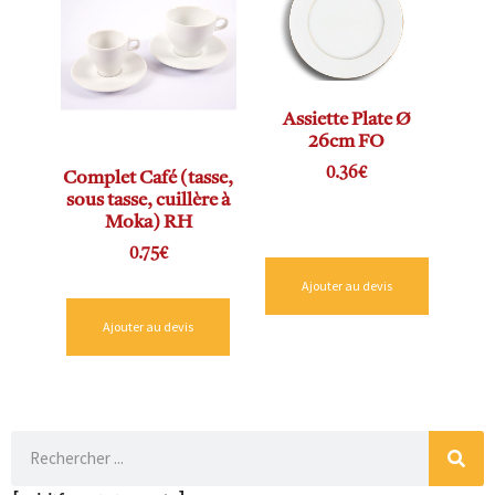
Assiette Plate Ø
26cm FO
0.36
€
Complet Café (tasse,
sous tasse, cuillère à
Moka) RH
0.75
€
Ajouter au devis
Ajouter au devis