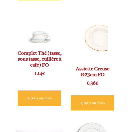
Complet Thé (tasse,
sous tasse, cuillère à
café) FO
Assiette Creuse
1.14
€
Ø23cm FO
0.36
€
Ajouter au devis
Ajouter au devis