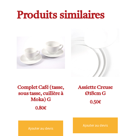
Produits similaires
Complet Café (tasse,
Assiette Creuse
sous tasse, cuillère à
Ø18cm G
Moka) G
0.50
€
0.80
€
Ajouter au devis
Ajouter au devis