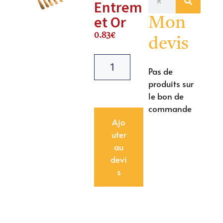
Entrem
et Or
Mon
0.83
€
devis
Pas de
produits sur
le bon de
commande
Ajo
uter
au
devi
s