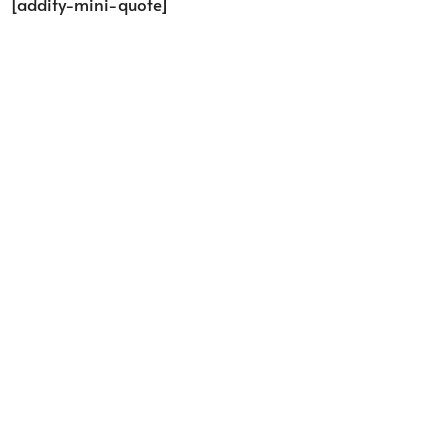
[addify-mini-quote]