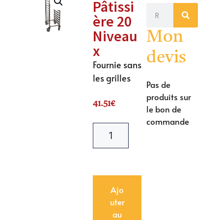
Pâtissi
ère 20
Niveau
Mon
x
devis
Fournie sans
les grilles
Pas de
produits sur
41.51
€
le bon de
commande
Ajo
uter
au