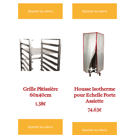
Ajouter au devis
Ajouter au devis
Grille Pâtissière
Housse Isotherme
60x40cm
pour Echelle Porte
Assiette
1.38
€
74.63
€
Ajouter au devis
Ajouter au devis