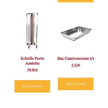
Echelle Porte
Bac Gastronorme 1/1
Assiette
5.53
€
78.82
€
Ajouter au devis
Ajouter au devis