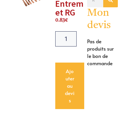
Entrem
et RG
Mon
0.83
€
devis
Pas de
produits sur
le bon de
commande
Ajo
uter
au
devi
s