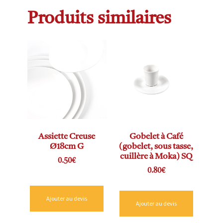
Produits similaires
Assiette Creuse
Gobelet à Café
Ø18cm G
(gobelet, sous tasse,
cuillère à Moka) SQ
0.50
€
0.80
€
Ajouter au devis
Ajouter au devis