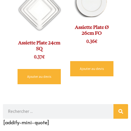
Assiette Plate Ø
26cm FO
0.36
€
Assiette Plate 24cm
SQ
0.37
€
Ajouter au devis
Ajouter au devis
[addify-mini-quote]