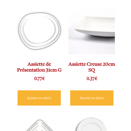
Assiette de
Assiette Creuse 20cm
Présentation 31cm G
SQ
0.77
€
0.37
€
Ajouter au devis
Ajouter au devis