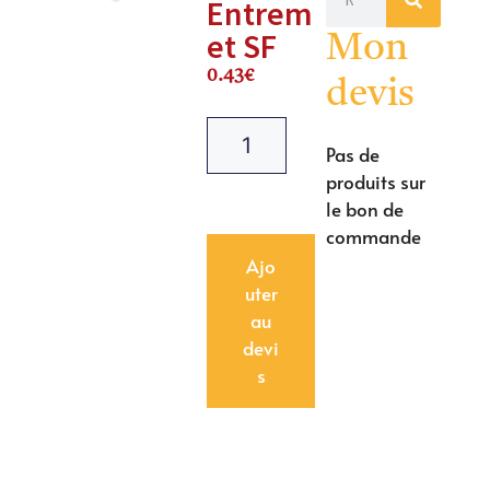
Entrem
et SF
Mon
0.43
€
devis
Pas de
produits sur
le bon de
commande
Ajo
uter
au
devi
s