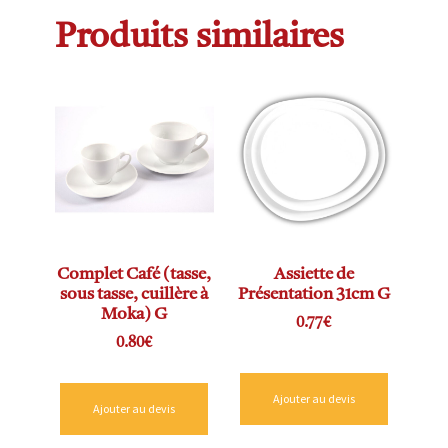
Produits similaires
Complet Café (tasse,
Assiette de
sous tasse, cuillère à
Présentation 31cm G
Moka) G
0.77
€
0.80
€
Ajouter au devis
Ajouter au devis