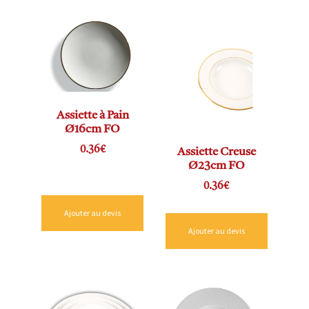
Assiette à Pain
Ø16cm FO
0.36
€
Assiette Creuse
Ø23cm FO
0.36
€
Ajouter au devis
Ajouter au devis