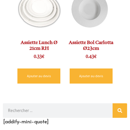
Assiette Lunch Ø
Assiette Bol Carlotta
21cm RH
Ø23cm
0.33
€
0.43
€
Ajouter au devis
Ajouter au devis
[addify-mini-quote]