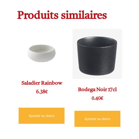
Produits similaires
Saladier Rainbow
Bodega Noir 17cl
6.38
€
0.40
€
Ajouter au devis
Ajouter au devis