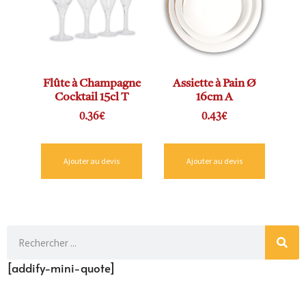
Flûte à Champagne
Assiette à Pain Ø
Cocktail 15cl T
16cm A
0.36
€
0.43
€
Ajouter au devis
Ajouter au devis
[addify-mini-quote]