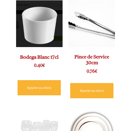
Pince de Service
Bodega Blanc 17cl
30cm
0.40
€
0.76
€
Ajouter au devis
Ajouter au devis