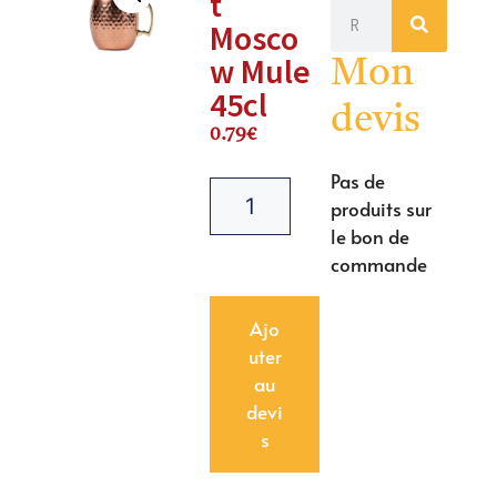
t
Mosco
w Mule
Mon
45cl
devis
0.79
€
Pas de
produits sur
le bon de
commande
Ajo
uter
au
devi
s