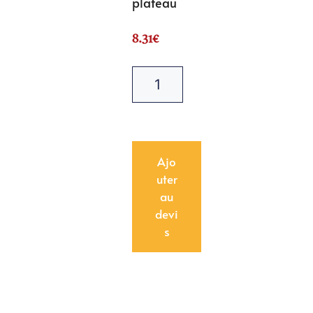
plateau
8.31
€
Ajo
uter
au
devi
s