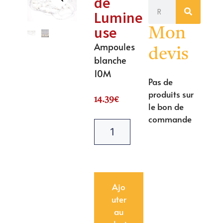
de
Lumine
use
Mon
Ampoules
devis
blanche
10M
Pas de
produits sur
14.39
€
le bon de
commande
Ajo
uter
au