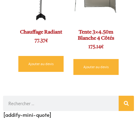
Chauffage Radiant
Tente 3×4.50m
Blanche 4 Côtés
77.37
€
175.14
€
Ajouter au devis
Ajouter au devis
[addify-mini-quote]