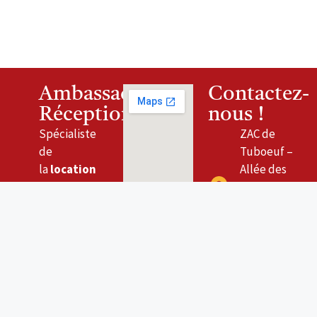
Ambassade
Contactez-
Réceptions
nous !
Spécialiste
ZAC de
de
Tuboeuf –
la
location
Allée des
de
Ormeteaux
matériel
pour
Réceptions
77170 Brie-
en Île-de-
Comte-
France.
Robert
01 60
Horaires
62 36
d’ouverture :
05
Lundi –