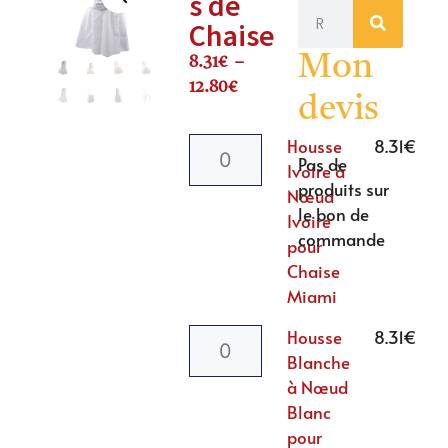
s de
Chaise
Mon
8.31
€
–
12.80
€
devis
Housse
8.31
€
Pas de
Ivoire à
produits sur
Nœud
le bon de
Ivoire
commande
pour
Chaise
Miami
Housse
8.31
€
Blanche
à Nœud
Blanc
pour