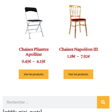
Chaises Pliantes
Chaises Napoléon III
Apolline
1.18
€
–
7.92
€
0.45
€
–
4.15
€
Voir les produits
Voir les produits
[addify-mini-quote]