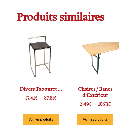
Produits similaires
Divers Tabouret …
Chaises / Bancs
d’Extérieur
17.41
€
–
87.81
€
2.49
€
–
10.73
€
Voir les produits
Voir les produits