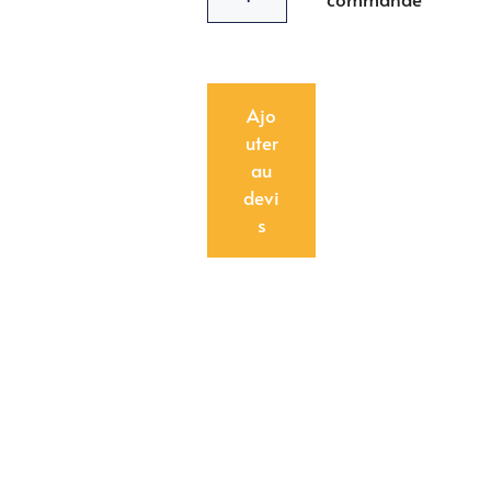
Ajo
uter
au
devi
s