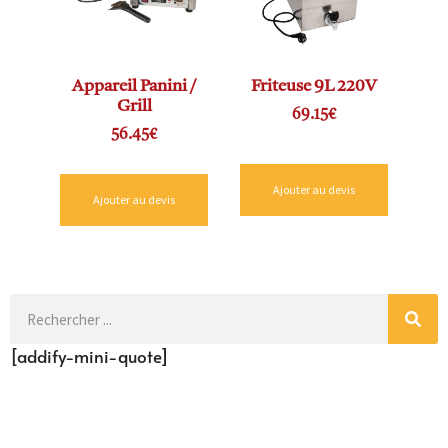
Appareil Panini /
Friteuse 9L 220V
Grill
69.15
€
56.45
€
Ajouter au devis
Ajouter au devis
[addify-mini-quote]