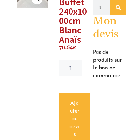
Buffet
240x10
00cm
Mon
Blanc
devis
Anaïs
70.64
€
Pas de
produits sur
le bon de
commande
Ajo
uter
au
devi
s