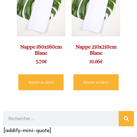
Nappe 160x160cm
Nappe 210x210cm
Blanc
Blanc
5.70
€
10.06
€
Ajouter au devis
Ajouter au devis
[addify-mini-quote]