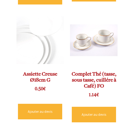
Assiette Creuse
Complet Thé (tasse,
Ø18cm G
sous tasse, cuillére à
Café) FO
0.50
€
1.14
€
Ajouter au devis
Ajouter au devis