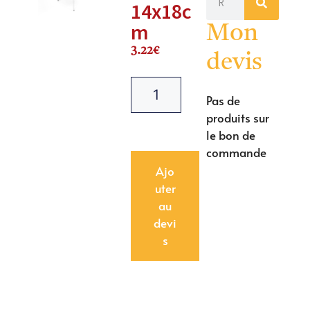
14x18c
m
Mon
3.22
€
devis
Pas de
produits sur
le bon de
commande
Ajo
uter
au
devi
s