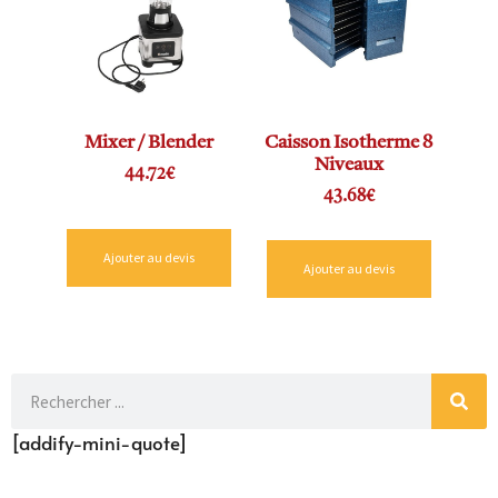
Mixer / Blender
Caisson Isotherme 8
Niveaux
44.72
€
43.68
€
Ajouter au devis
Ajouter au devis
[addify-mini-quote]