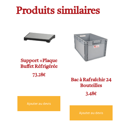
Produits similaires
Support +Plaque
Buffet Réfrigérée
73.28
€
Bac à Rafraîchir 24
Bouteilles
3.48
€
Ajouter au devis
Ajouter au devis