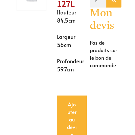
127L
Hauteur
Mon
84,5cm
devis
Largeur
Pas de
56cm
produits sur
le bon de
Profondeur
commande
59.7cm
Ajo
uter
au
devi
s