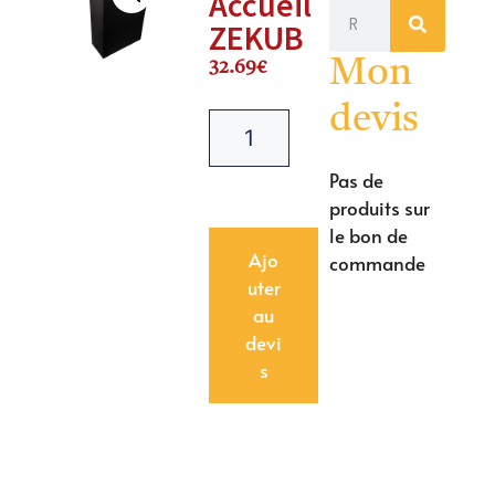
Accueil
ZEKUB
Mon
32.69
€
devis
Pas de
produits sur
le bon de
Ajo
commande
uter
au
devi
s