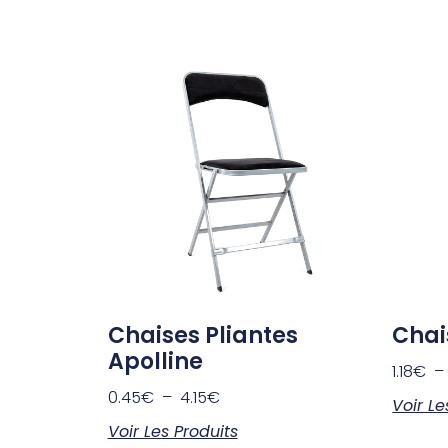
Chaises Pliantes
Chai
Apolline
1.18
€
0.45
€
–
4.15
€
Voir Le
Voir Les Produits