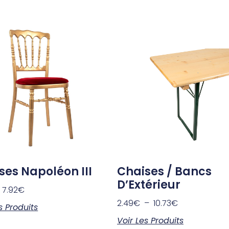
ses Napoléon III
Chaises / Bancs
D’Extérieur
–
7.92
€
2.49
€
–
10.73
€
s Produits
Voir Les Produits