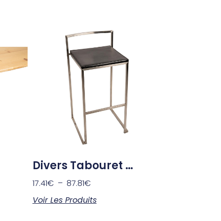
Divers Tabouret …
17.41
€
–
87.81
€
Voir Les Produits