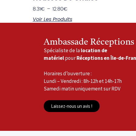
8.31
€
–
12.80
€
Voir Les Produits
Ambassade Réceptions
Spécialiste de la
location de
matériel
pour
Réceptions en Île-de-Fra
Horaires d’ouverture :
Lundi – Vendredi : 8h-12h et 14h-17h
Samedi matin uniquement sur RDV
Laissez-nous un avis !