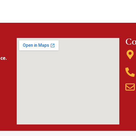
Co
nce.