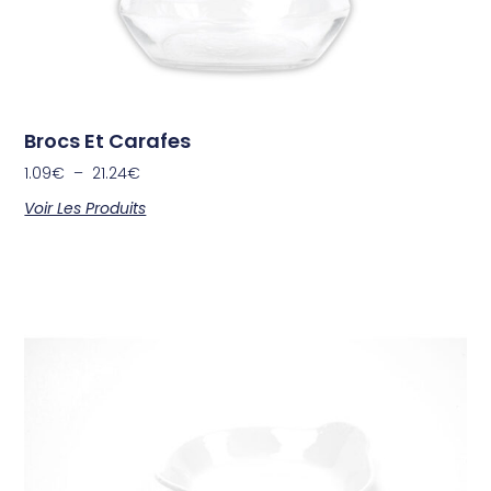
Brocs Et Carafes
1.09
€
–
21.24
€
Voir Les Produits