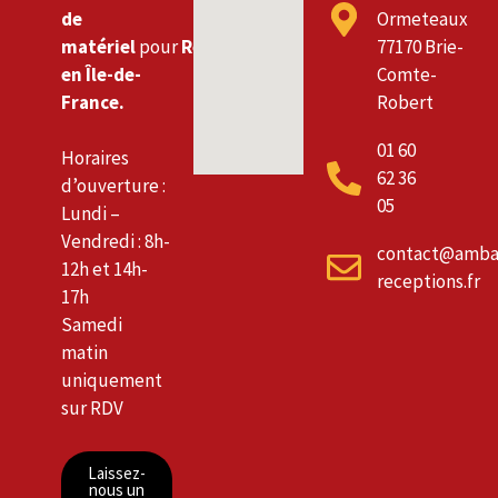
de
Ormeteaux
matériel
pour
Réceptions
77170 Brie-
en Île-de-
Comte-
France.
Robert
01 60
Horaires
62 36
d’ouverture :
05
Lundi –
Vendredi : 8h-
contact@amba
12h et 14h-
receptions.fr
17h
Samedi
matin
uniquement
sur RDV
Laissez-
nous un