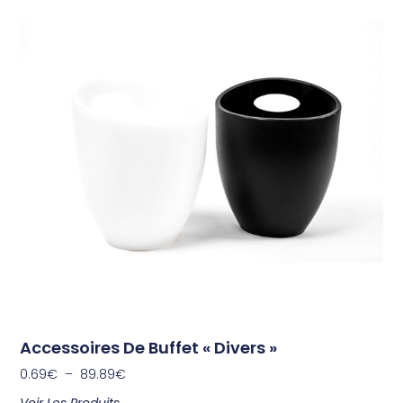
Accessoires De Buffet « Divers »
0.69
€
–
89.89
€
Voir Les Produits