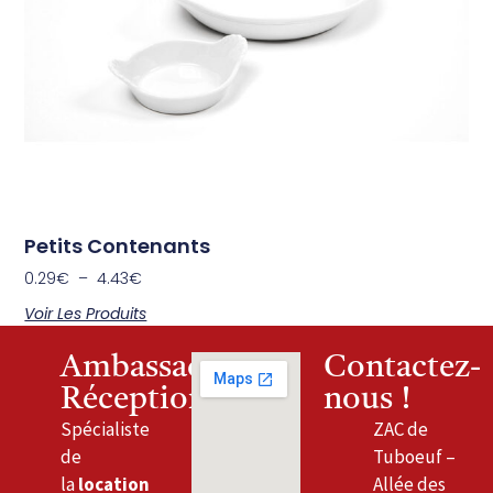
Petits Contenants
0.29
€
–
4.43
€
Voir Les Produits
Ambassade
Contactez-
Réceptions
nous !
Spécialiste
ZAC de
de
Tuboeuf –
la
location
Allée des