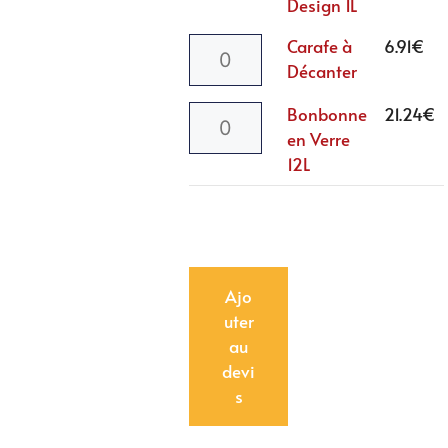
Design 1L
Carafe à
6.91
€
Décanter
Bonbonne
21.24
€
en Verre
12L
Ajo
uter
au
devi
s