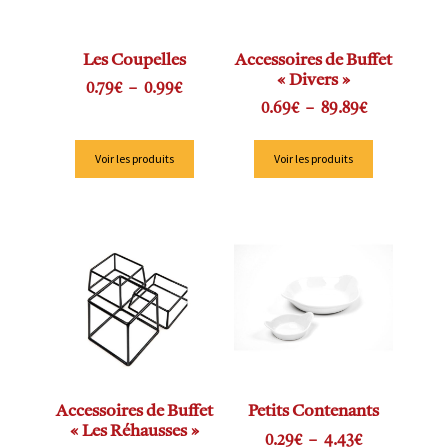
Les Coupelles
Accessoires de Buffet
« Divers »
0.79
€
–
0.99
€
0.69
€
–
89.89
€
Voir les produits
Voir les produits
Accessoires de Buffet
Petits Contenants
« Les Réhausses »
0.29
€
–
4.43
€