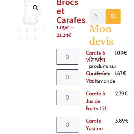
Brocs
et
Carafes
Mon
1.09
€
–
21.24
€
devis
Carafe à
1.09
€
Pas de
Vin 50cl
produits sur
Carafe à
1.67
€
le bon de
Vin 1L
commande
Carafe à
2.79
€
Jus de
Fruits 1.2L
Carafe
3.89
€
Ypsilon