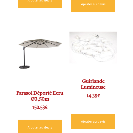
Ajouter au devis
Ajouter au devis
Guirlande
Lumineuse
Parasol Déporté Ecru
14.39
€
Ø3,50m
150.53
€
Ajouter au devis
Ajouter au devis