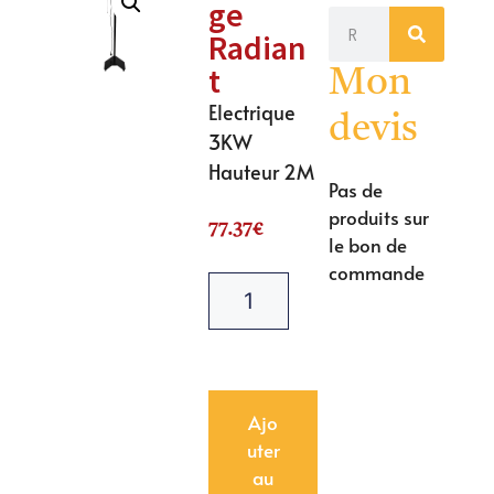
ge
Radian
t
Mon
Electrique
devis
3KW
Hauteur 2M
Pas de
produits sur
77.37
€
le bon de
commande
Ajo
uter
au