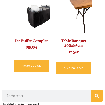
Ice Buffet Complet
Table Banquet
200x85cm
150.53
€
12.52
€
Ajouter au devis
Ajouter au devis
[addify-mini-quote]