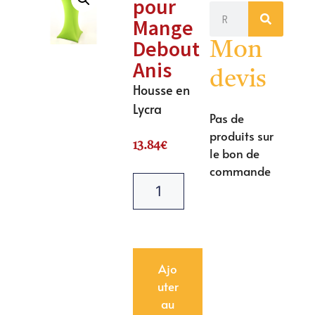
pour
Mange
Debout
Mon
Anis
devis
Housse en
Lycra
Pas de
produits sur
13.84
€
le bon de
commande
Ajo
uter
au