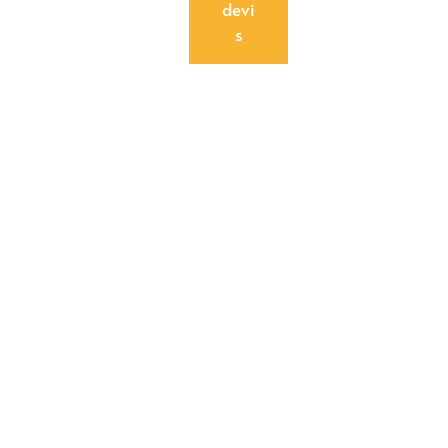
devi
s