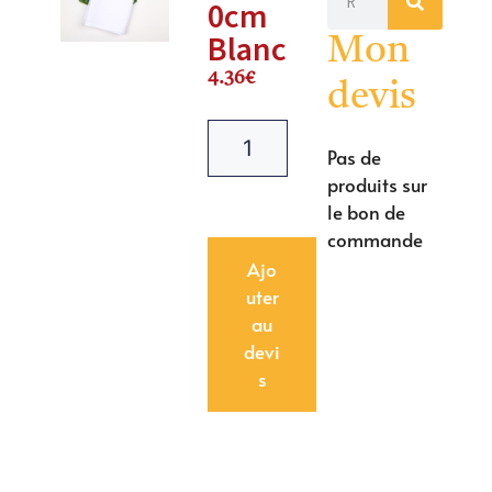
0cm
Blanc
Mon
4.36
€
devis
Pas de
produits sur
le bon de
commande
Ajo
uter
au
devi
s