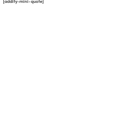
[addify-mini-quote]