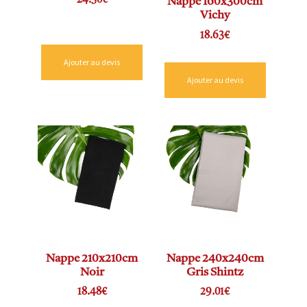
24.30
€
Nappe 160x300cm
Vichy
18.63
€
Ajouter au devis
Ajouter au devis
Nappe 210x210cm
Nappe 240x240cm
Noir
Gris Shintz
18.48
€
29.01
€