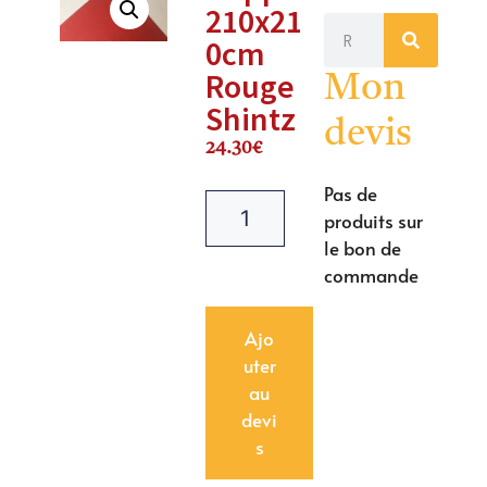
210x21
0cm
Rouge
Mon
Shintz
devis
24.30
€
Pas de
produits sur
le bon de
commande
Ajo
uter
au
devi
s