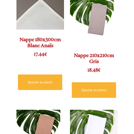
Nappe 180x300cm
Blanc Anaïs
17.44
€
Nappe 210x210cm
Gris
18.48
€
Ajouter au devis
Ajouter au devis