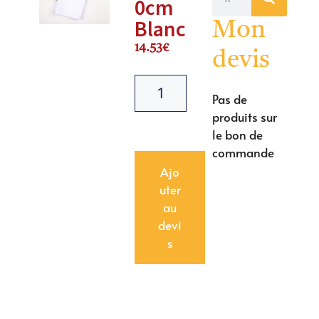
0cm
Blanc
Mon
14.53
€
devis
Pas de
produits sur
le bon de
commande
Ajo
uter
au
devi
s