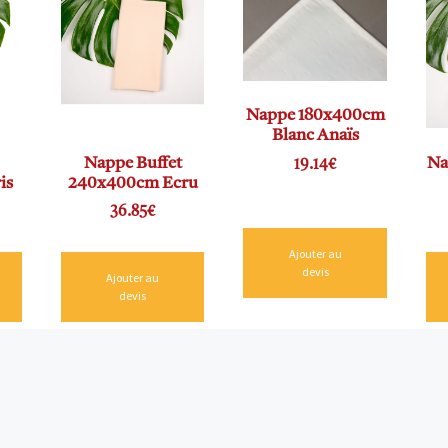
Nappe 180x400cm
Blanc Anaïs
Nappe Buffet
Na
19.14
€
is
240x400cm Ecru
36.85
€
Ajouter au
devis
Ajouter au
devis
Co