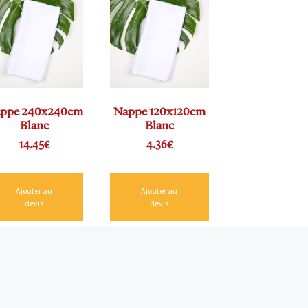
ppe 240x240cm
Nappe 120x120cm
Blanc
Blanc
14.45
€
4.36
€
Ajouter au
Ajouter au
devis
devis
ntactez-nous !
ZAC de Tuboeuf – Allée des Ormeteaux