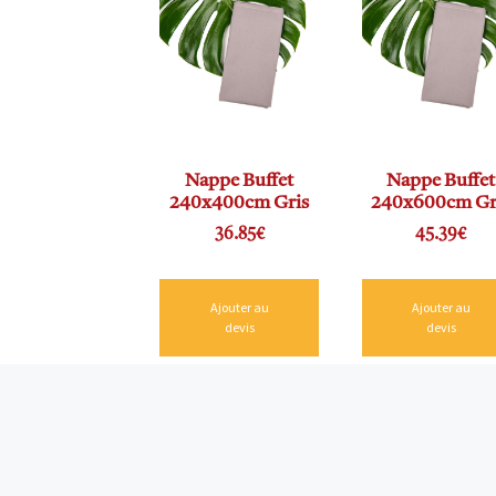
Nappe Buffet
Nappe Buffet
240x400cm Gris
240x600cm Gr
36.85
€
45.39
€
Ajouter au
Ajouter au
devis
devis
Ambassade Réceptions
Spécialiste de la
location de