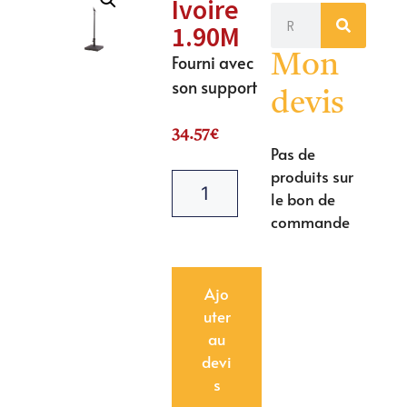
Ivoire
1.90M
Fourni avec
Mon
son support
devis
34.57
€
Pas de
produits sur
le bon de
commande
Ajo
uter
au
devi
s