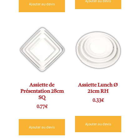
Ajouter au devis
Ajouter au devis
Assiette de
Assiette Lunch Ø
Présentation 28cm
21cm RH
SQ
0.33
€
0.77
€
Ajouter au devis
Ajouter au devis