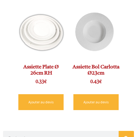
Assiette Plate Ø
Assiette Bol Carlotta
26cm RH
Ø23cm
0.33
€
0.43
€
Ajouter au devis
Ajouter au devis