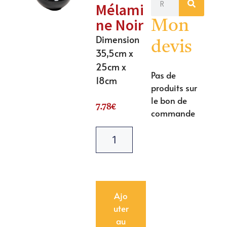
Mélami
ne Noir
Mon
Dimension
devis
35,5cm x
25cm x
Pas de
18cm
produits sur
le bon de
7.78
€
commande
Ajo
uter
au