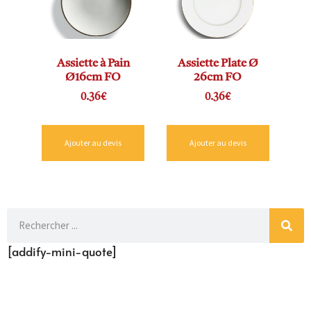
Assiette à Pain
Assiette Plate Ø
Ø16cm FO
26cm FO
0.36
€
0.36
€
Ajouter au devis
Ajouter au devis
[addify-mini-quote]