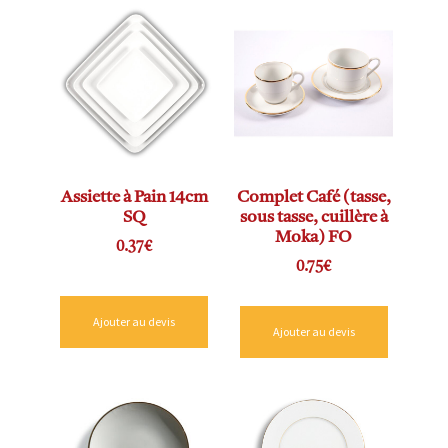
Assiette à Pain 14cm
Complet Café (tasse,
SQ
sous tasse, cuillère à
Moka) FO
0.37
€
0.75
€
Ajouter au devis
Ajouter au devis