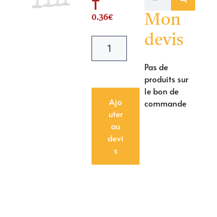
T
Mon
0.36
€
devis
Pas de
produits sur
le bon de
Ajo
commande
uter
au
devi
s