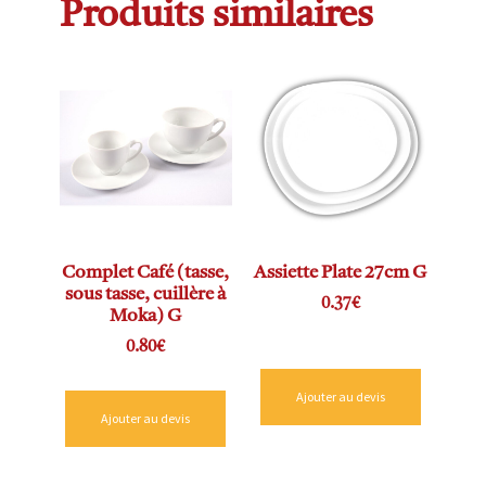
Produits similaires
Complet Café (tasse,
Assiette Plate 27cm G
sous tasse, cuillère à
0.37
€
Moka) G
0.80
€
Ajouter au devis
Ajouter au devis