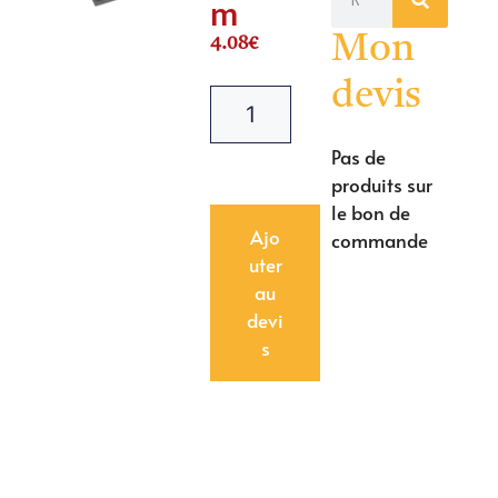
m
Mon
4.08
€
devis
Pas de
produits sur
le bon de
Ajo
commande
uter
au
devi
s