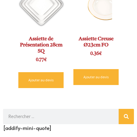
Assiette de
Assiette Creuse
Présentation 28cm
Ø23cm FO
SQ
0.36
€
0.77
€
Ajouter au devis
Ajouter au devis
[addify-mini-quote]