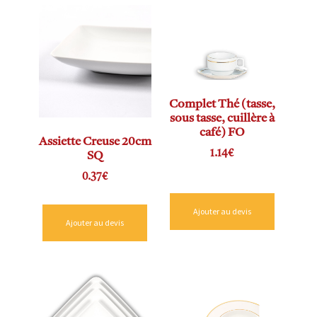
Complet Thé (tasse,
sous tasse, cuillère à
café) FO
Assiette Creuse 20cm
1.14
€
SQ
0.37
€
Ajouter au devis
Ajouter au devis