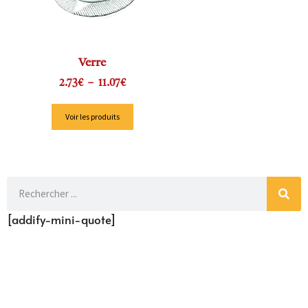
Verre
2.73
€
–
11.07
€
Voir les produits
[addify-mini-quote]