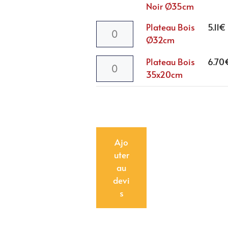
Noir Ø35cm
Plateau Bois
5.11
€
Ø32cm
Plateau Bois
6.70
35x20cm
Ajo
uter
au
devi
s