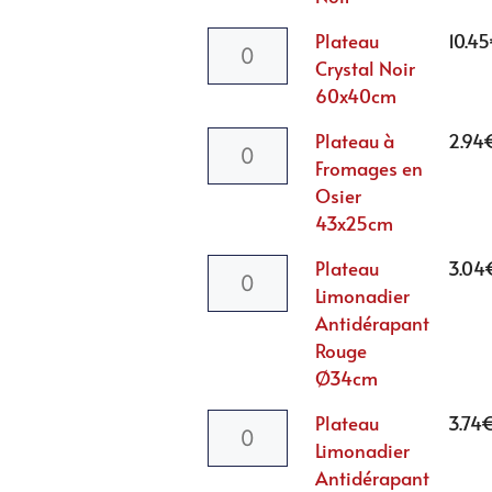
Plateau
10.45
Crystal Noir
60x40cm
Plateau à
2.94
Fromages en
Osier
43x25cm
Plateau
3.04
Limonadier
Antidérapant
Rouge
Ø34cm
Plateau
3.74
Limonadier
Antidérapant