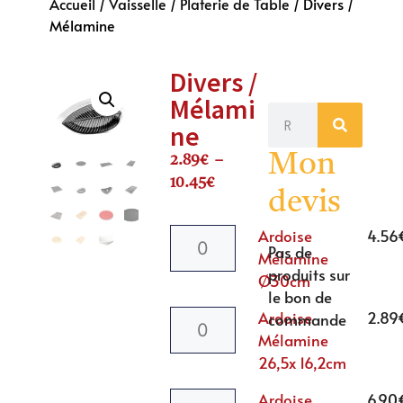
Accueil
/
Vaisselle
/
Platerie de Table
/ Divers /
Mélamine
Divers /
Mélami
ne
Mon
2.89
€
–
10.45
€
devis
Ardoise
4.56
Pas de
Mélamine
produits sur
Ø30cm
le bon de
Ardoise
2.89
commande
Mélamine
26,5x 16,2cm
Ardoise
6.90