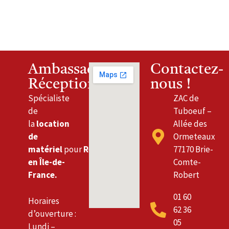
Ambassade
Contactez-
Réceptions
nous !
Spécialiste
ZAC de
de
Tuboeuf –
la
location
Allée des
de
Ormeteaux
matériel
pour
Réceptions
77170 Brie-
en Île-de-
Comte-
France.
Robert
01 60
Horaires
62 36
d’ouverture :
05
Lundi –